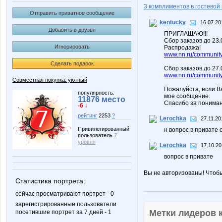
3 комплиментов в гостевой 
Отправить приватное сообщение
kentucky
16.07.20
Добавить в друзья
ПРИГЛАШАЮ!!!
Сбор заказов до 23
Игнорировать
Распродажа!
www.nn.ru/community/
Сделать подарок
Сбор заказов до 27.
www.nn.ru/community/
Совместная покупка: уютный
Пожалуйста, если В
популярность:
мое сообщение.
11876 место
Спасибо за пониман
-6 ↓
рейтинг
2253
?
Lerochka
27.11.20
Привилегированный
н вопрос в привате 
пользователь
7
уровня
Lerochka
17.10.20
вопрос в привате
Вы не авторизованы! Чтоб
Статистика портрета:
сейчас просматривают портрет - 0
зарегистрированные пользователи
Метки лидеров
посетившие портрет за 7 дней - 1